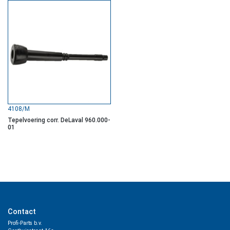
4108/M
Tepelvoering corr. DeLaval 960.000-
01
Contact
Profi-Parts b.v.