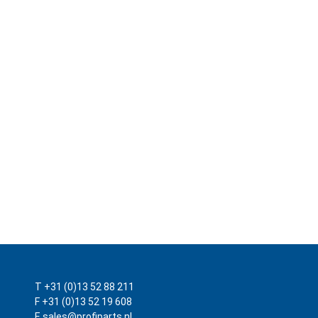
T +31 (0)13 52 88 211
F +31 (0)13 52 19 608
E sales@profiparts.nl