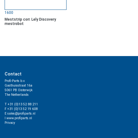
1600
Meststrip corr. Lely Discovery
mestrobot
Contact
Profi-Parts b.v.
Gasthuisstraat 16a
5061 PB Oisterwijk
The Netherlands
T +31 (0)13 52 88 211
F +31 (0)13 52 19 608
E sales@profiparts.nl
I www.profiparts.nl
Privacy