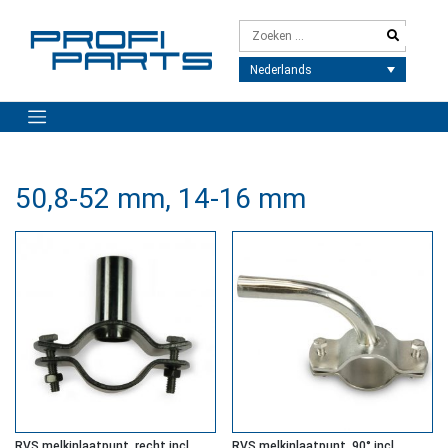
Meteen
naar
de
inhoud
Nederlands
50,8-52 mm, 14-16 mm
RVS melkinlaatpunt, recht incl.
RVS melkinlaatpunt, 90° incl.