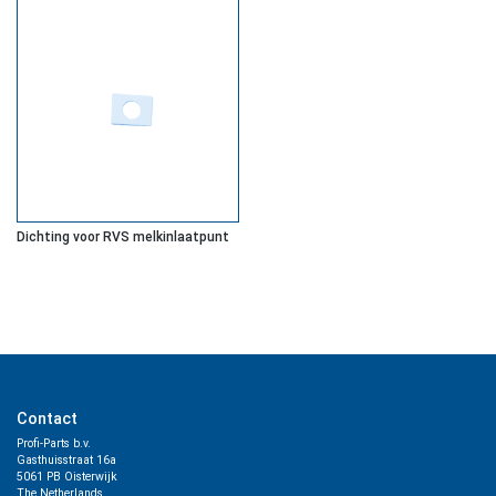
Dichting voor RVS melkinlaatpunt
Contact
Profi-Parts b.v.
Gasthuisstraat 16a
5061 PB Oisterwijk
The Netherlands