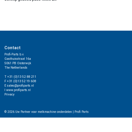
Contact
Profi-Parts b.v.
Gasthuisstraat 16a
5061 PB Oisterwijk
The Netherlands
T +31 (0)13 52 88 211
F +31 (0)13 52 19 608
E sales@profiparts.nl
I www.profiparts.nl
Privacy
© 2026
Uw Partner voor melkmachine onderdelen
|
Profi Parts