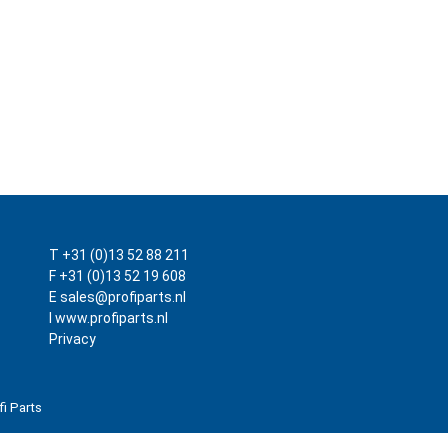
T +31 (0)13 52 88 211
F +31 (0)13 52 19 608
E sales@profiparts.nl
I www.profiparts.nl
Privacy
fi Parts