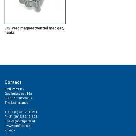
3/2-Weg magneetventiel met gat,
haaks
Contact
Profi-Parts b.v.
Gasthuisstraat 16a
5061 PB Oisterwijk
The Netherlands
T +31 (0)13 52 88 211
F +31 (0)13 52 19 608
E sales@profiparts.nl
I www.profiparts.nl
Privacy