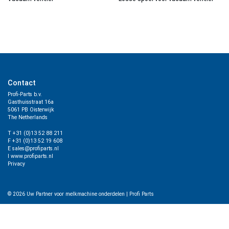
Contact
Profi-Parts b.v.
Gasthuisstraat 16a
5061 PB Oisterwijk
The Netherlands
T +31 (0)13 52 88 211
F +31 (0)13 52 19 608
E sales@profiparts.nl
I www.profiparts.nl
Privacy
© 2026
Uw Partner voor melkmachine onderdelen
|
Profi Parts