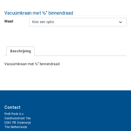
Vacuümkraan met ½” binnendraad
Maat
Beschrijving
Vacuümkraan met ½” binnendraad
Contact
Profi-Parts b.v.
Gasthuisstraat 16a
5061 PB Oisterwijk
The Netherlands