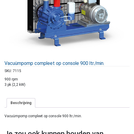
Vacuümpomp compleet op console 900 ltr./min.
SKU:
7115
900 rpm
3 pk (2,2 kW)
Beschrijving
Vacuümpomp compleet op console 900 ltr./min.
Je zou ook kunnen houden van …