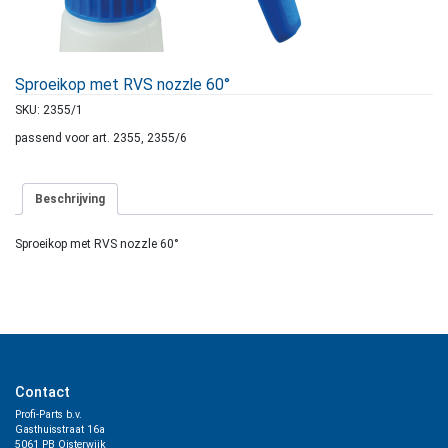
Sproeikop met RVS nozzle 60°
SKU:
2355/1
passend voor art. 2355, 2355/6
Beschrijving
Sproeikop met RVS nozzle 60°
Contact
Profi-Parts b.v.
Gasthuisstraat 16a
5061 PB Oisterwijk