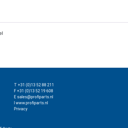
el
T +31 (0)13 52 88 211
F +31 (0)13 52 19 608
E sales@profiparts.nl
I www.profiparts.nl
Privacy