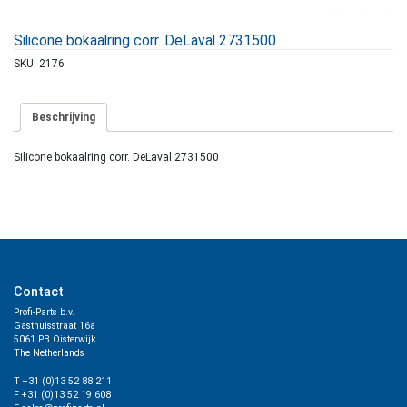
Silicone bokaalring corr. DeLaval 2731500
SKU:
2176
Beschrijving
Silicone bokaalring corr. DeLaval 2731500
Contact
Profi-Parts b.v.
Gasthuisstraat 16a
5061 PB Oisterwijk
The Netherlands
T +31 (0)13 52 88 211
F +31 (0)13 52 19 608