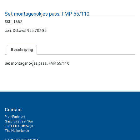
Set montagenokjes pass. FMP 55/110
SKU:
1682
corr. DeLaval 995.787-80
Beschrijving
Set montagenokjes pass. FMP 55/110
Contact
Profi-Parts b.v.
Gasthuisstraat 16a
5061 PB Oisterwijk
The Netherlands