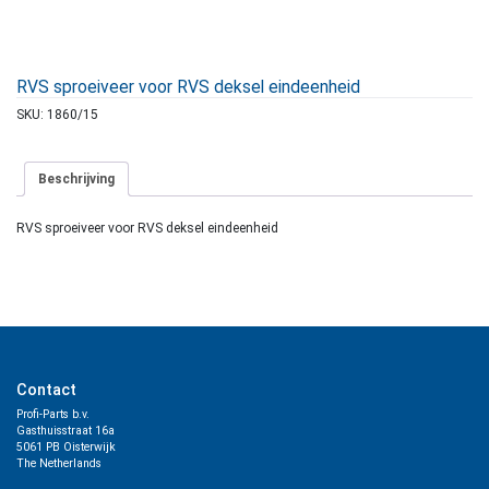
RVS sproeiveer voor RVS deksel eindeenheid
SKU:
1860/15
Beschrijving
RVS sproeiveer voor RVS deksel eindeenheid
Contact
Profi-Parts b.v.
Gasthuisstraat 16a
5061 PB Oisterwijk
The Netherlands