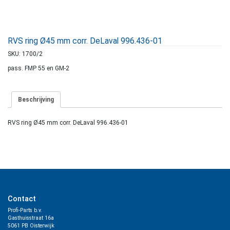
RVS ring Ø45 mm corr. DeLaval 996.436-01
SKU:
1700/2
pass. FMP 55 en GM-2
Beschrijving
RVS ring Ø45 mm corr. DeLaval 996.436-01
Contact
Profi-Parts b.v.
Gasthuisstraat 16a
5061 PB Oisterwijk