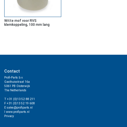
Witte mof voor RVS
klemkoppeling, 100 mm lang
Contact
Profi-Parts b.v.
Gasthuisstraat 16a
5061 PB Oisterwijk
The Netherlands
T +31 (0)13 52 88 211
F +31 (0)13 52 19 608
E sales@profiparts.nl
I www.profiparts.nl
Privacy