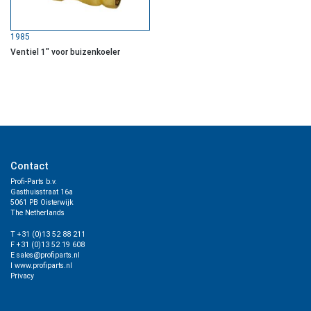
1985
Ventiel 1″ voor buizenkoeler
Contact
Profi-Parts b.v.
Gasthuisstraat 16a
5061 PB Oisterwijk
The Netherlands
T +31 (0)13 52 88 211
F +31 (0)13 52 19 608
E sales@profiparts.nl
I www.profiparts.nl
Privacy