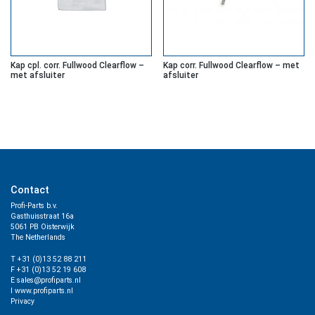
Kap cpl. corr. Fullwood Clearflow –
Kap corr. Fullwood Clearflow – met
met afsluiter
afsluiter
Contact
Profi-Parts b.v.
Gasthuisstraat 16a
5061 PB Oisterwijk
The Netherlands
T +31 (0)13 52 88 211
F +31 (0)13 52 19 608
E sales@profiparts.nl
I www.profiparts.nl
Privacy