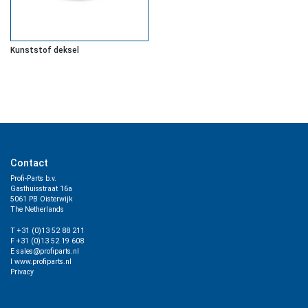
Kunststof deksel
Contact
Profi-Parts b.v.
Gasthuisstraat 16a
5061 PB Oisterwijk
The Netherlands
T +31 (0)13 52 88 211
F +31 (0)13 52 19 608
E sales@profiparts.nl
I www.profiparts.nl
Privacy