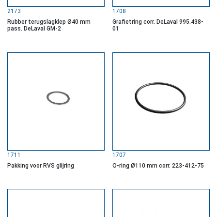
2173
1708
Rubber terugslagklep Ø40 mm
Grafietring corr. DeLaval 995.438-
pass. DeLaval GM-2
01
1711
1707
Pakking voor RVS glijring
O-ring Ø110 mm corr. 223-412-75