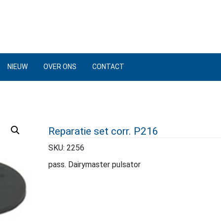
NIEUW
OVER ONS
CONTACT
Reparatie set corr. P216
SKU:
2256
pass. Dairymaster pulsator