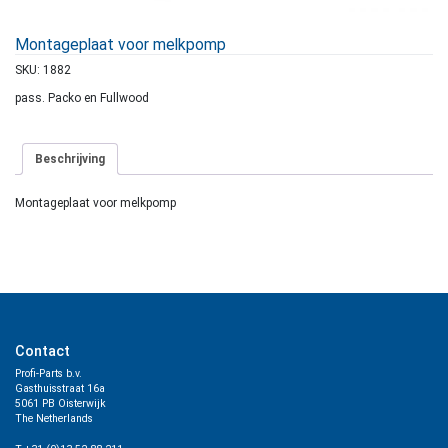
Montageplaat voor melkpomp
SKU:
1882
pass. Packo en Fullwood
Beschrijving
Montageplaat voor melkpomp
Contact
Profi-Parts b.v.
Gasthuisstraat 16a
5061 PB Oisterwijk
The Netherlands