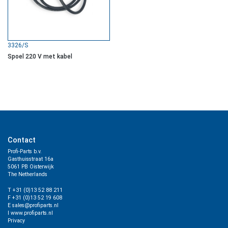
3326/S
Spoel 220 V met kabel
Contact
Profi-Parts b.v.
Gasthuisstraat 16a
5061 PB Oisterwijk
The Netherlands
T +31 (0)13 52 88 211
F +31 (0)13 52 19 608
E sales@profiparts.nl
I www.profiparts.nl
Privacy