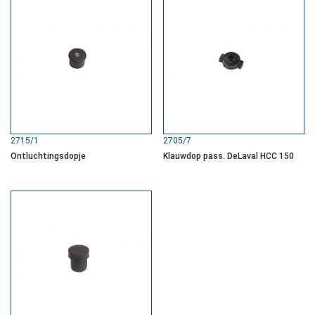
2715/1
2705/7
Ontluchtingsdopje
Klauwdop pass. DeLaval HCC 150