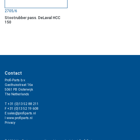
2705/6
Stootrubber pass. DeLaval HCC
150
Contact
Profi-Parts b.v.
Gasthuisstraat 16a
5061 PB Oisterwijk
The Netherlands
T +31 (0)13 52 88 211
F +31 (0)13 52 19 608
E sales@profiparts.nl
I www.profiparts.nl
Privacy