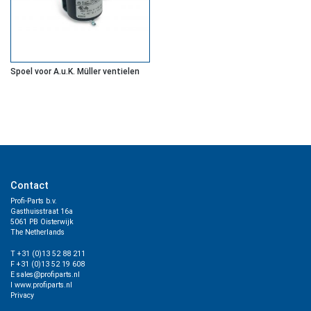
Spoel voor A.u.K. Müller ventielen
Contact
Profi-Parts b.v.
Gasthuisstraat 16a
5061 PB Oisterwijk
The Netherlands
T +31 (0)13 52 88 211
F +31 (0)13 52 19 608
E sales@profiparts.nl
I www.profiparts.nl
Privacy