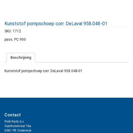
Kunststof pompschoep corr. DeLaval 958.048-01
SKU:
1712
pass. PC 900
Beschrijving
Kunststof pompschoep corr. DeLaval 958.048-01
Contact
Profi-Parts b.v.
Gasthuisstraat 16a
5061 PB Oisterwijk