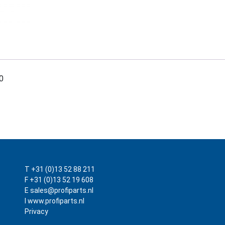
0
T +31 (0)13 52 88 211
F +31 (0)13 52 19 608
E sales@profiparts.nl
I www.profiparts.nl
Privacy