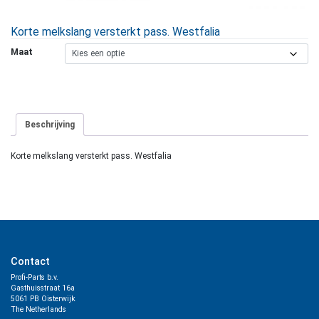
Korte melkslang versterkt pass. Westfalia
Maat
Beschrijving
Korte melkslang versterkt pass. Westfalia
Contact
Profi-Parts b.v.
Gasthuisstraat 16a
5061 PB Oisterwijk
The Netherlands