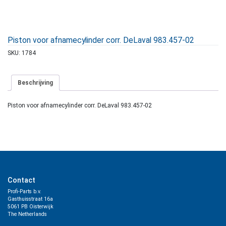
Piston voor afnamecylinder corr. DeLaval 983.457-02
SKU:
1784
Beschrijving
Piston voor afnamecylinder corr. DeLaval 983.457-02
Contact
Profi-Parts b.v.
Gasthuisstraat 16a
5061 PB Oisterwijk
The Netherlands