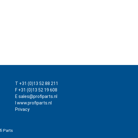
T +31 (0)13 52 88 211
F +31 (0)13 52 19 608
E sales@profiparts.nl
I www.profiparts.nl
Privacy
fi Parts