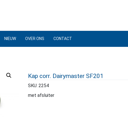
NIEUW
OVER ONS
CONTACT
Kap corr. Dairymaster SF201
SKU:
2254
met afsluiter