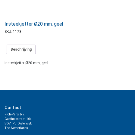
Insteekjetter Ø20 mm, geel
SKU:
1173
Beschrijving
Insteekjetter Ø20 mm, geel
Contact
Profi-Parts b.v.
Gasthuisstraat 16a
5061 PB Oisterwijk
The Netherlands