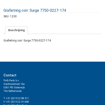
Grafietring corr. Surge 7750-0227-174
SKU:
1230
Beschrijving
Grafietring corr. Surge 7750-0227-174
Contact
Profi-Parts b.v.
Gasthuisstraat 16a
5061 PB Oisterwijk
The Netherlands
T +31 (0)13 52 88 211
F +31 (0)13 52 19 608