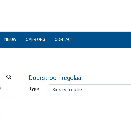
NIEUW
OVER ONS
CONTACT
Doorstroomregelaar
Type