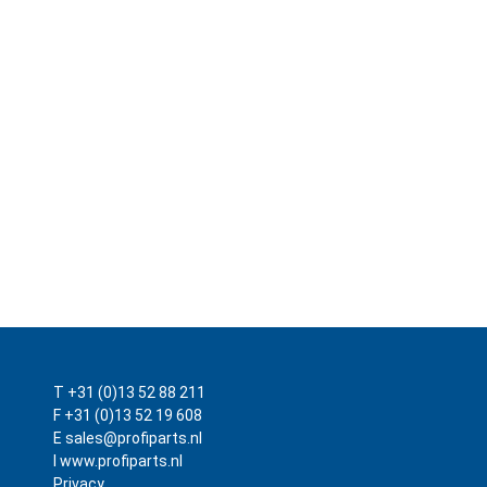
T +31 (0)13 52 88 211
F +31 (0)13 52 19 608
E sales@profiparts.nl
I www.profiparts.nl
Privacy