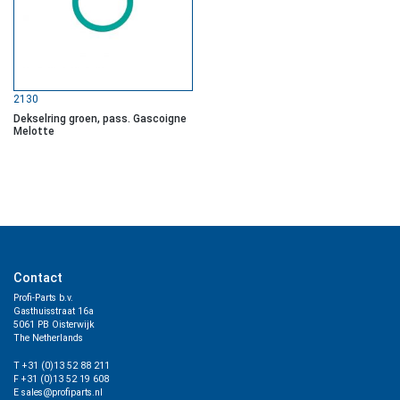
2130
Dekselring groen, pass. Gascoigne
Melotte
Contact
Profi-Parts b.v.
Gasthuisstraat 16a
5061 PB Oisterwijk
The Netherlands
T +31 (0)13 52 88 211
F +31 (0)13 52 19 608
E sales@profiparts.nl