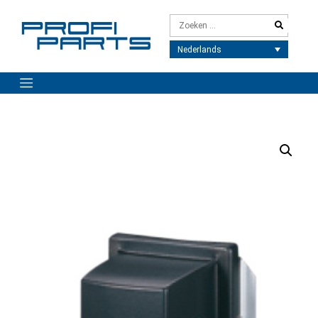
Meteen
naar
de
inhoud
Nederlands