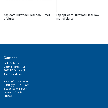
Kap corr. Fullwood Clearflow – met
Kap cpl. corr. Fullwood Clearflow –
afsluiter
met afsluiter
Contact
Profi-Parts b.v.
Gasthuisstraat 16a
5061 PB Oisterwijk
The Netherlands
T +31 (0)13 52 88 211
F +31 (0)13 52 19 608
E sales@profiparts.nl
I www.profiparts.nl
Privacy