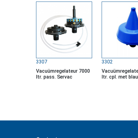
3307
3302
Vacuümregelateur 7000
Vacuümregelate
ltr. pass. Servac
ltr. cpl. met bl