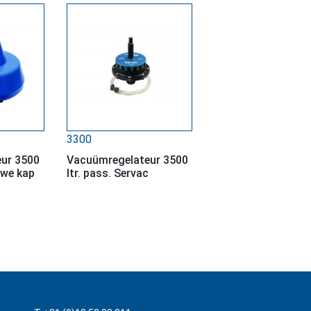
3300
ur 3500
Vacuümregelateur 3500
auwe kap
ltr. pass. Servac