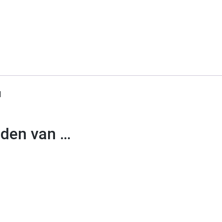
d
uden van …