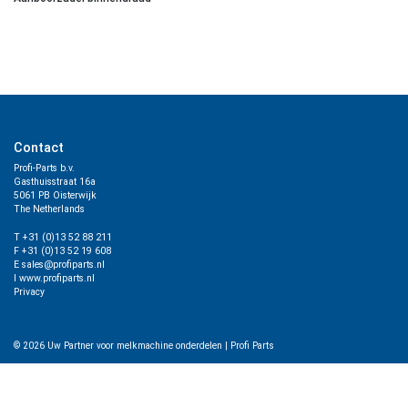
Contact
Profi-Parts b.v.
Gasthuisstraat 16a
5061 PB Oisterwijk
The Netherlands
T +31 (0)13 52 88 211
F +31 (0)13 52 19 608
E sales@profiparts.nl
I www.profiparts.nl
Privacy
© 2026
Uw Partner voor melkmachine onderdelen
|
Profi Parts