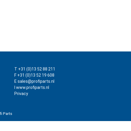
T +31 (0)13 52 88 211
F +31 (0)13 52 19 608
E sales@profiparts.nl
I www.profiparts.nl
Privacy
fi Parts