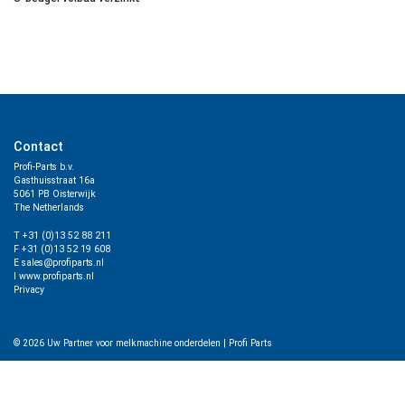
Contact
Profi-Parts b.v.
Gasthuisstraat 16a
5061 PB Oisterwijk
The Netherlands
T +31 (0)13 52 88 211
F +31 (0)13 52 19 608
E sales@profiparts.nl
I www.profiparts.nl
Privacy
© 2026
Uw Partner voor melkmachine onderdelen
|
Profi Parts