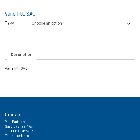
Vane fitt. SAC
Type
Description
Vane fitt. SAC
Contact
Profi-Parts b.v.
Gasthuisstraat 16a
5061 PB Oisterwijk
The Netherlands