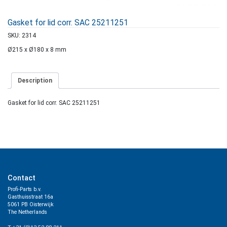
Gasket for lid corr. SAC 25211251
SKU:
2314
Ø215 x Ø180 x 8 mm
Description
Gasket for lid corr. SAC 25211251
Contact
Profi-Parts b.v.
Gasthuisstraat 16a
5061 PB Oisterwijk
The Netherlands