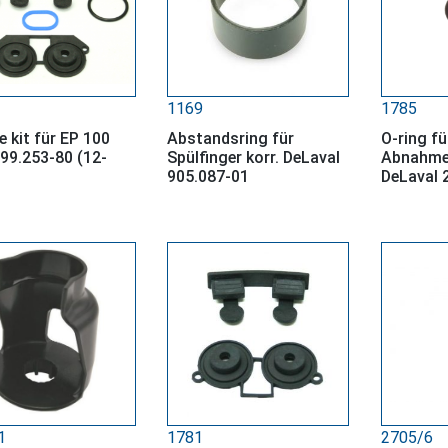
1169
1785
e kit für EP 100
Abstandsring für
O-ring fü
999.253-80 (12-
Spülfinger korr. DeLaval
Abnahmez
905.087-01
DeLaval 
1
1781
2705/6