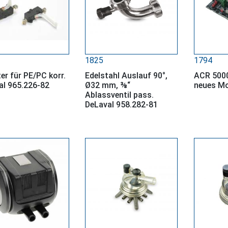
1825
1794
er für PE/PC korr.
Edelstahl Auslauf 90°,
ACR 5000
al 965.226-82
Ø32 mm, ⅜“
neues Mo
Ablassventil pass.
DeLaval 958.282-81