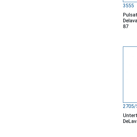
3555
Pulsat
Delav
87
2705/
Untert
DeLav