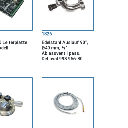
1826
 Leiterplatte
Edelstahl Auslauf 90°,
dell
Ø40 mm, ⅜“
Ablassventil pass.
DeLaval 998.956-80