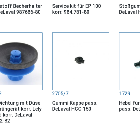
stoff Becherhalter
Service kit für EP 100
Stoßgum
DeLaval 987686-80
korr. 984.781-80
DeLaval 
3
2705/7
1729
Dichtung mit Düse
Gummi Kappe pass.
Hebel für
rühgerät korr. Lely
DeLaval HCC 150
pass. De
 korr. DeLaval
2-82