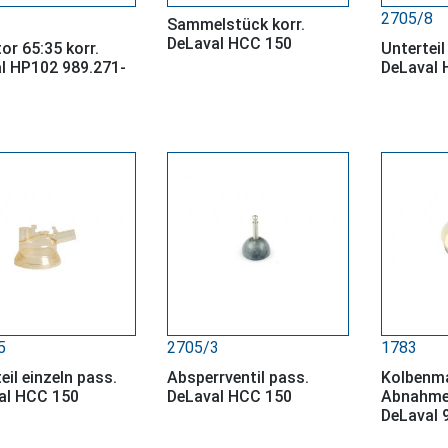
2705/8
Sammelstück korr.
DeLaval HCC 150
or 65:35 korr.
Unterteil 
al HP102 989.271-
DeLaval 
5
2705/3
1783
eil einzeln pass.
Absperrventil pass.
Kolbenma
al HCC 150
DeLaval HCC 150
Abnahmez
DeLaval 