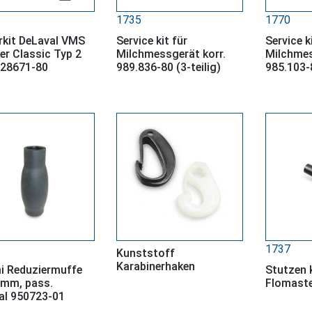
1735
1770
rkit DeLaval VMS
Service kit für
Service k
er Classic Typ 2
Milchmessgerät korr.
Milchmes
928671-80
989.836-80 (3-teilig)
985.103-8
1737
Kunststoff
Karabinerhaken
 Reduziermuffe
Stutzen k
 mm, pass.
Flomaste
al 950723-01