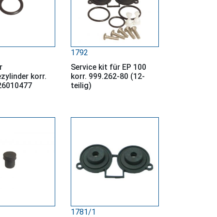
1792
r
Service kit für EP 100
ylinder korr.
korr. 999.262-80 (12-
26010477
teilig)
1781/1