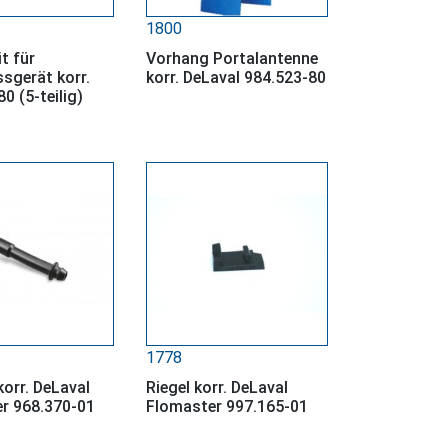
1800
it für
Vorhang Portalantenne
sgerät korr.
korr. DeLaval 984.523-80
0 (5-teilig)
1778
orr. DeLaval
Riegel korr. DeLaval
r 968.370-01
Flomaster 997.165-01