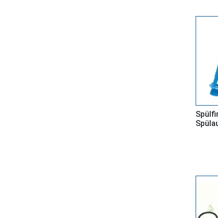
Spülfi
Spüla