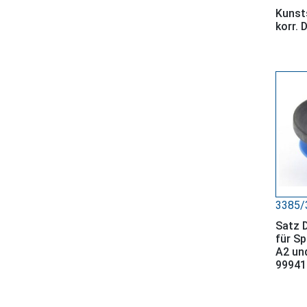
Kunst
korr. 
3385/
Satz 
für Sp
A2 und
99941