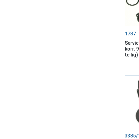
1787
Servic
korr. 
teilig)
3385/