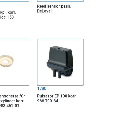
Reed sensor pass.
DeLaval
kpl. korr.
Hcc 150
1780
nschette für
Pulsator EP 100 korr.
ylinder korr.
966.790-84
983.461-01