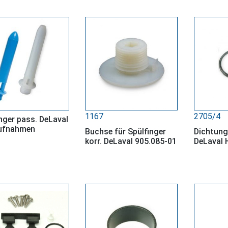
1167
2705/4
nger pass. DeLaval
ufnahmen
Buchse für Spülfinger
Dichtung
korr. DeLaval 905.085-01
DeLaval 