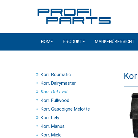
Zum
Inhalt
springen
HOME
PRODUKTE
MARKENÜBERSICHT
Kor
Korr. Boumatic
Korr. Dairymaster
Korr. DeLaval
Korr. Fullwood
Korr. Gascoigne Melotte
Korr. Lely
Korr. Manus
Korr. Miele